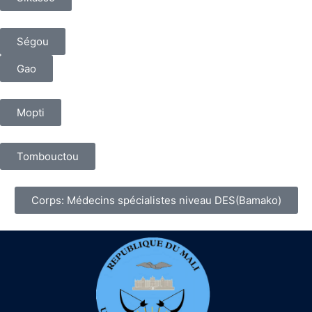
Ségou
Gao
Mopti
Tombouctou
Corps: Médecins spécialistes niveau DES(Bamako)