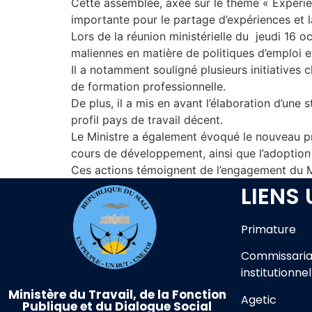
Cette assemblée, axée sur le thème « Expérien
importante pour le partage d’expériences et l
Lors de la réunion ministérielle du jeudi 16 oc
maliennes en matière de politiques d’emploi e
Il a notamment souligné plusieurs initiatives
de formation professionnelle.
De plus, il a mis en avant l’élaboration d’une
profil pays de travail décent.
Le Ministre a également évoqué le nouveau 
cours de développement, ainsi que l’adoptio
Ces actions témoignent de l’engagement du Ma
LIENS 
Primature
Commissaria
institutionnel
Ministère du Travail, de la Fonction
Agetic
Publique et du Dialogue Social